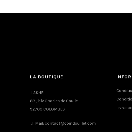
LA BOUTIQUE
INFO
Conditi
LAKHEL
Conditi
83 , blv Charles de Gaulle
Livraiso
92700 COLOMBES
Mail: contact@coindouillet.com