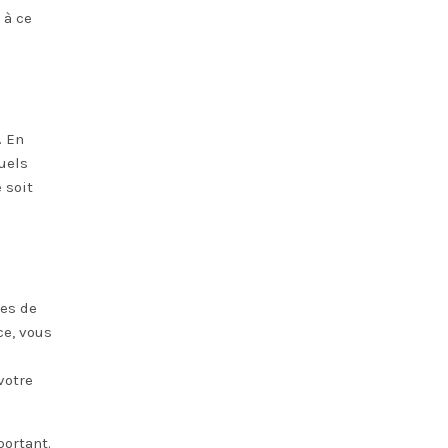
 à ce
. En
uels
 soit
ces de
ce, vous
votre
portant.