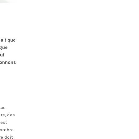
sait que
igue
ut
donnons
Les
re, des
 est
chambre
e doit