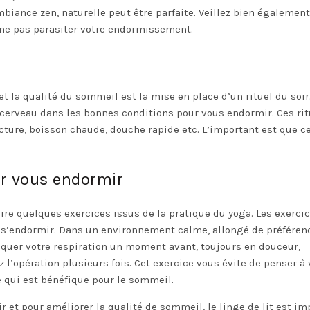
mbiance zen, naturelle peut être parfaite. Veillez bien également
ne pas parasiter votre endormissement.
t la qualité du sommeil est la mise en place d’un rituel du soir
e cerveau dans les bonnes conditions pour vous endormir. Ces rit
cture, boisson chaude, douche rapide etc. L’important est que ce
ur vous endormir
ire quelques exercices issus de la pratique du yoga. Les exerci
 à s’endormir. Dans un environnement calme, allongé de préféren
uer votre respiration un moment avant, toujours en douceur,
 l’opération plusieurs fois. Cet exercice vous évite de penser à 
 qui est bénéfique pour le sommeil.
 et pour améliorer la qualité de sommeil, le linge de lit est im