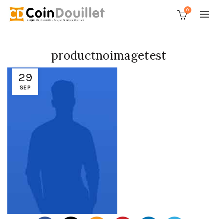
0
productnoimagetest
29
SEP