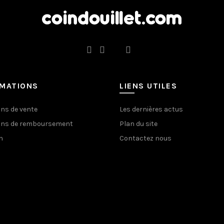
RMATIONS
LIENS UTILES
ons de vente
Les dernières actus
ons de remboursement
Plan du site
n
Contactez nous