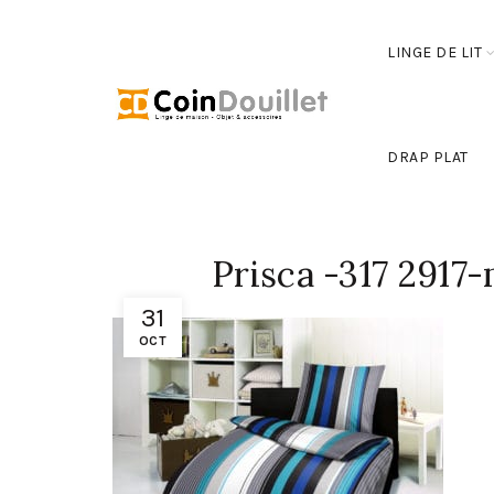
LINGE DE LIT
DRAP PLAT
Prisca -317 2917
31
OCT