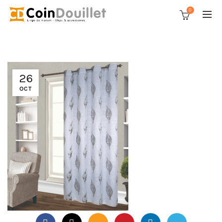
0
26
OCT