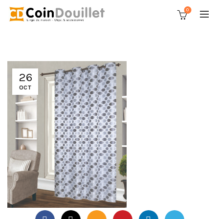
0
26
OCT