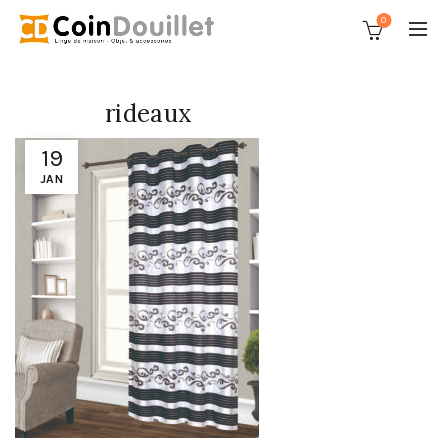
0
rideaux
19
JAN