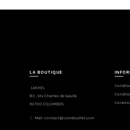
LA BOUTIQUE
INFO
Conditi
LAKHEL
Conditi
83 , blv Charles de Gaulle
Livraiso
92700 COLOMBES
Mail: contact@coindouillet.com