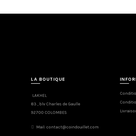
LA BOUTIQUE
INFO
Conditi
LAKHEL
Conditi
83 , blv Charles de Gaulle
Livraiso
92700 COLOMBES
Mail: contact@coindouillet.com