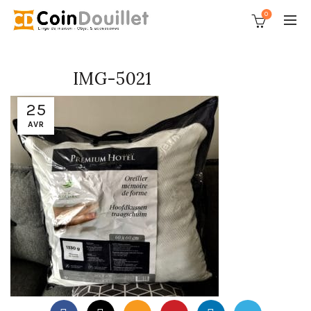
0
IMG-5021
25
AVR