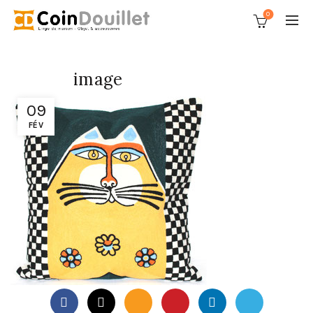
0
image
09
FÉV