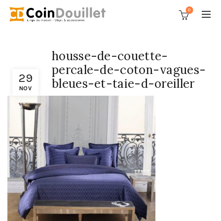
0
housse-de-couette-
percale-de-coton-vagues-
29
bleues-et-taie-d-oreiller
NOV