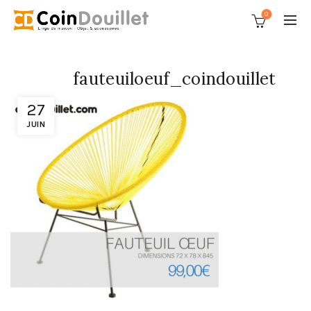
0
fauteuiloeuf_coindouillet
27
JUIN