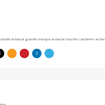
utarde echarpe grande marque echarpe toucher cachemir echa
ire.