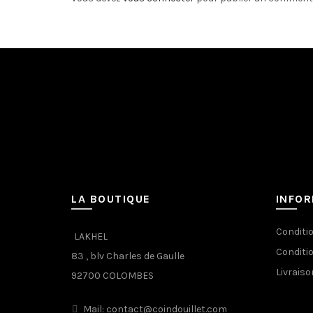
LA BOUTIQUE
INFO
Conditi
LAKHEL
Conditi
83 , blv Charles de Gaulle
Livraiso
92700 COLOMBES
Mail: contact@coindouillet.com