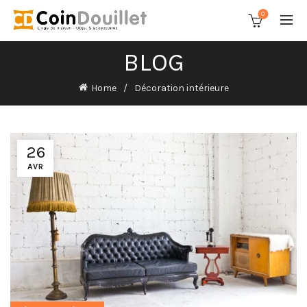
0
BLOG
Home
Décoration intérieure
26
AVR