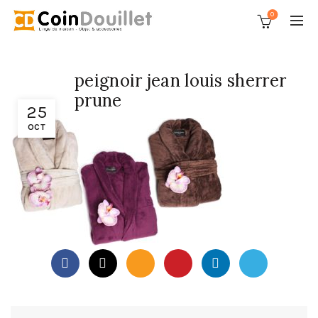
0
peignoir jean louis sherrer
prune
25
OCT