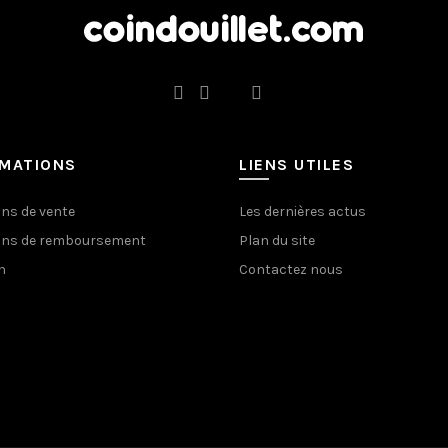
RMATIONS
LIENS UTILES
ons de vente
Les dernières actus
ons de remboursement
Plan du site
n
Contactez nous