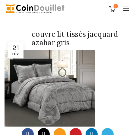
0
couvre lit tissés jacquard
azahar gris
21
FÉV