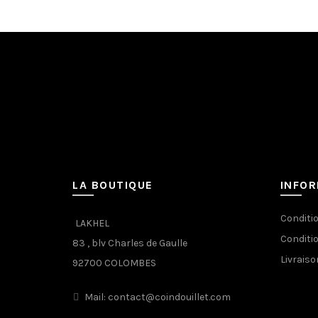
LA BOUTIQUE
INFO
Conditi
LAKHEL
Conditi
83 , blv Charles de Gaulle
Livraiso
92700 COLOMBES
Mail: contact@coindouillet.com