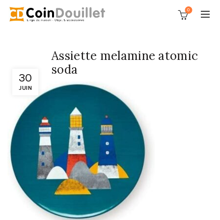
0
Assiette melamine atomic
soda
30
JUIN