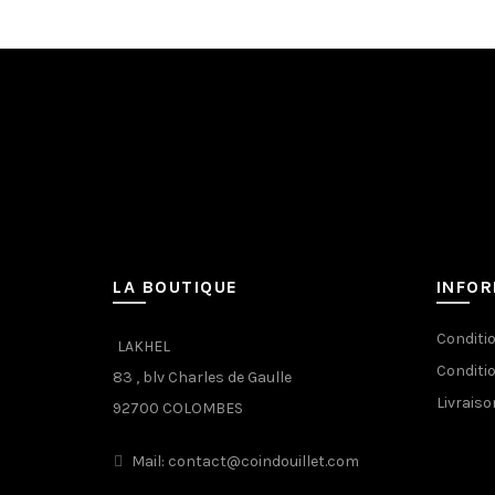
LA BOUTIQUE
INFO
Conditi
LAKHEL
Conditi
83 , blv Charles de Gaulle
Livraiso
92700 COLOMBES
Mail: contact@coindouillet.com