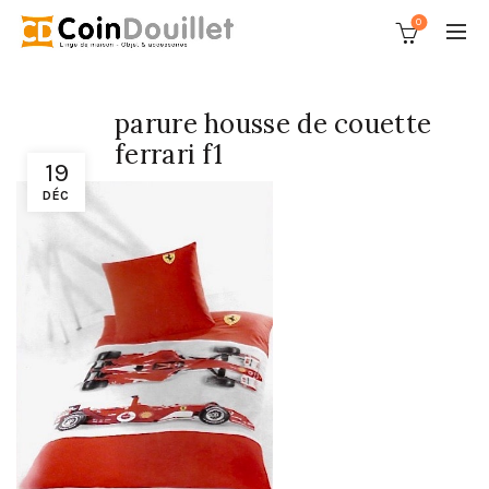
0
parure housse de couette
ferrari f1
19
DÉC