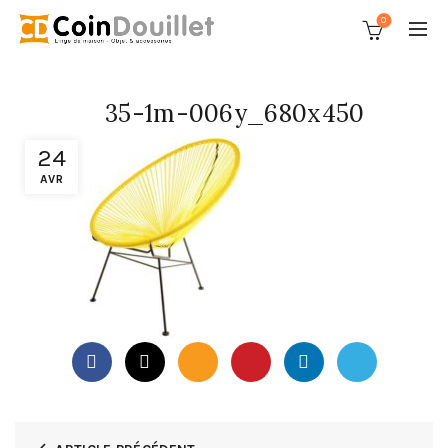
0
35-1m-006y_680x450
24
AVR