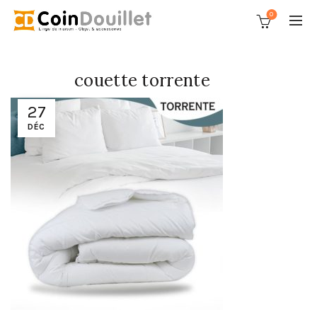
0
couette torrente
27
DÉC