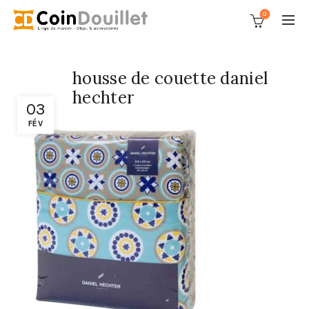
0
housse de couette daniel
hechter
03
FÉV