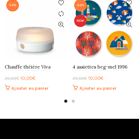
-50%
-50%
NEW
Chauffe théière Viva
4 assiettes beg-mel 1996
Le
Le
Le
Le
10,00
€
10,00
€
20,00
€
20,00
€
prix
prix
prix
prix
Ajouter au panier
Ajouter au panier
initial
actuel
initial
actuel
était :
est :
était :
est :
20,00€.
10,00€.
20,00€.
10,00€.