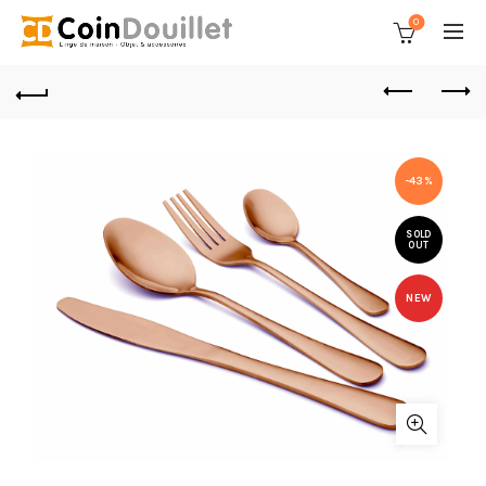
0
-43%
SOLD
OUT
NEW