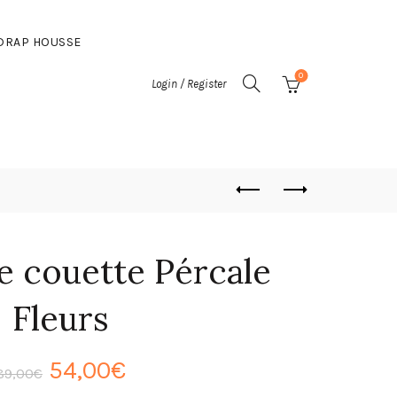
DRAP HOUSSE
0
Login / Register
e couette Pércale
Fleurs
Le
Le
54,00
€
89,00
€