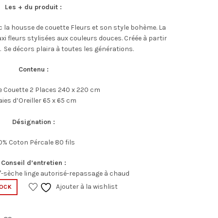
prix
prix
Les + du produit :
initial
actuel
vec la housse de couette Fleurs et son style bohème. La
i fleurs stylisées aux couleurs douces. Créée à partir
était :
est :
. Se décors plaira à toutes les générations.
89,00€.
54,00€.
Contenu :
e Couette 2 Places 240 x 220 cm
aies d’Oreiller 65 x 65 cm
Désignation :
0% Coton Pércale 80 fils
Conseil d’entretien :
-sèche linge autorisé-repassage à chaud
Ajouter à la wishlist
TOCK