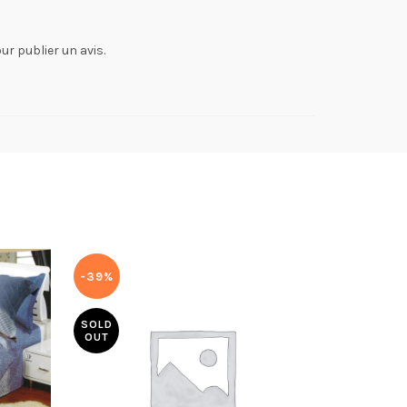
ur publier un avis.
-39%
-39%
SOLD
SOLD
OUT
OUT
NEW