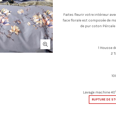
Faites fleurir votre intérieur a
face florale est composée de max
de pur coton Pércale 
1 Housse d
2 T
10
Lavage machine 40°
RUPTURE DE S