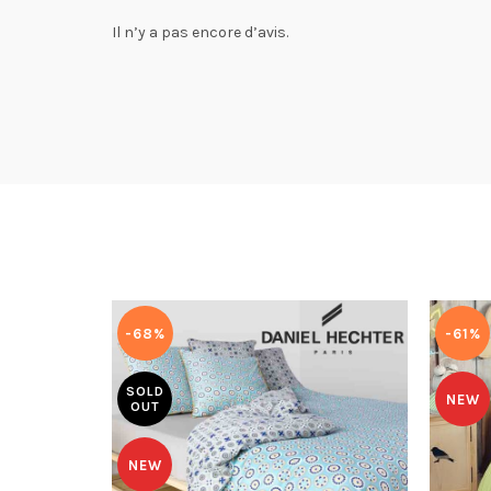
Il n’y a pas encore d’avis.
-68%
-61%
SOLD
NEW
OUT
NEW