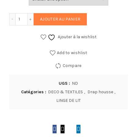
quantité de Drap housse 100% coton 57 fils Rose
AJOUTER AU PANIER
Ajouter à la wishlist
Add to wishlist
Compare
UGS :
ND
Catégories :
DECO & TEXTILES
,
Drap housse
,
LINGE DE LIT