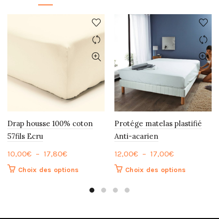
Drap housse 100% coton
Protége matelas plastifié
57fils Ecru
Anti-acarien
Plage
Plage
10,00
€
–
17,80
€
12,00
€
–
17,00
€
de
de
Ce
Ce
Choix des options
Choix des options
prix :
prix :
produit
produit
10,00€
12,00€
a
a
à
plusieurs
à
plusieurs
variations.
variations.
17,80€
17,00€