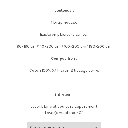
10,00€
contenue :
à
1 Drap housse
17,80€
Existe en plusieurs tailles :
90×190 cm/140×200 cm / 160×200 cm/ 180×200 cm
Composition :
Coton 100% 57 fils/cm2 tissage serré.
Entretien :
Laver blanc et couleurs séparément.
Lavage machine 40°.